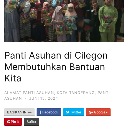
Panti Asuhan di Cilegon
Membutuhkan Bantuan
Kita
ALAMAT PANTI ASUHAN
,
KOTA TANGERANG
,
PANTI
ASUHAN
·
JUNI 15, 2024
BAGIKAN INI
Facebook
Twitter
Google+
Pin It
Buffer