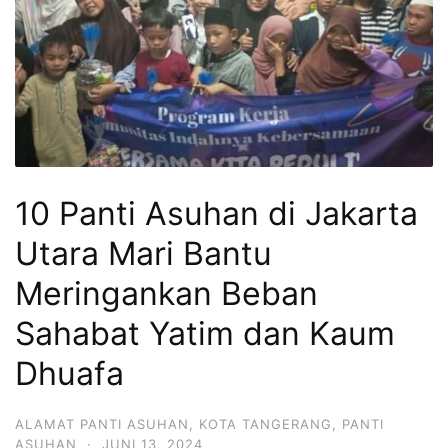
10 Panti Asuhan di Jakarta
Utara Mari Bantu
Meringankan Beban
Sahabat Yatim dan Kaum
Dhuafa
ALAMAT PANTI ASUHAN
,
KOTA TANGERANG
,
PANTI
ASUHAN
·
JUNI 13, 2024